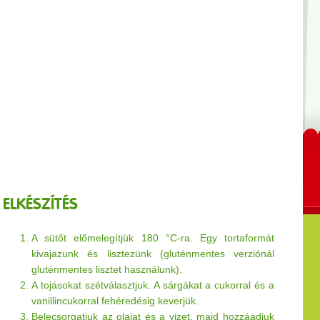
ELKÉSZÍTÉS
A sütőt előmelegítjük 180 °C-ra. Egy tortaformát
kivajazunk és lisztezünk (gluténmentes verziónál
gluténmentes lisztet használunk).
A tojásokat szétválasztjuk. A sárgákat a cukorral és a
vanillincukorral fehéredésig keverjük.
Belecsorgatjuk az olajat és a vizet, majd hozzáadjuk