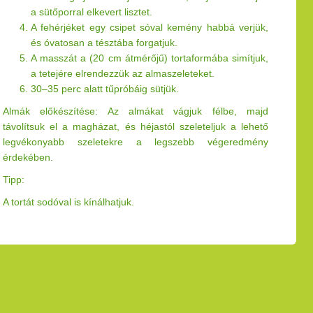
a sütőporral elkevert lisztet.
A fehérjéket egy csipet sóval kemény habbá verjük,
és óvatosan a tésztába forgatjuk.
A masszát a (20 cm átmérőjű) tortaformába simítjuk,
a tetejére elrendezzük az almaszeleteket.
30–35 perc alatt tűpróbáig sütjük.
Almák előkészítése: Az almákat vágjuk félbe, majd
távolítsuk el a magházat, és héjastól szeleteljuk a lehető
legvékonyabb szeletekre a legszebb végeredmény
érdekében.
Tipp:
A tortát sodóval is kínálhatjuk.