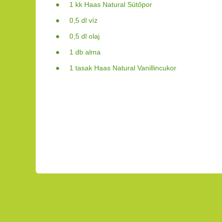
● 1 kk Haas Natural Sütőpor
● 0,5 dl víz
● 0,5 dl olaj
● 1 db alma
● 1 tasak Haas Natural Vanillincukor