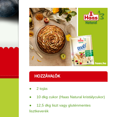
HOZZÁVALÓK
● 2 tojás
● 10 dkg cukor (Haas Natural kristálycukor)
● 12,5 dkg liszt vagy gluténmentes
lisztkeverék