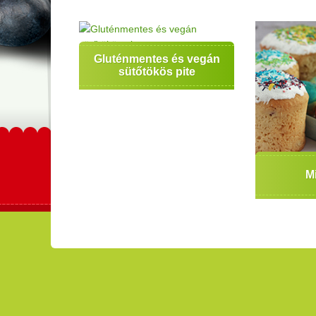
Gluténmentes és vegán
sütőtökös pite
Mi