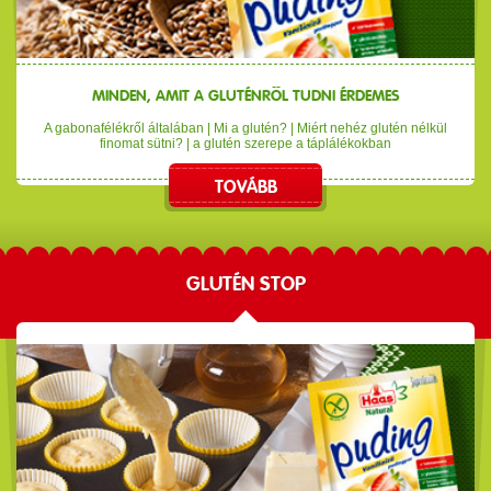
MINDEN, AMIT A GLUTÉNRŐL TUDNI ÉRDEMES
A gabonafélékről általában | Mi a glutén? | Miért nehéz glutén nélkül
finomat sütni? | a glutén szerepe a táplálékokban
TOVÁBB
GLUTÉN STOP