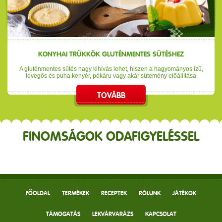
KONYHAI TRÜKKÖK GLUTÉNMENTES SÜTÉSHEZ
A gluténmentes sütés nagy kihívás lehet, hiszen a hagyományos ízű,
levegős és puha kenyér, pékáru vagy akár sütemény előállítása
TOVÁBB
FINOMSÁGOK ODAFIGYELÉSSEL
FŐOLDAL
TERMÉKEK
RECEPTEK
RÓLUNK
JÁTÉKOK
TÁMOGATÁS
LEKVÁRVARÁZS
KAPCSOLAT