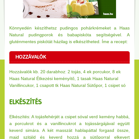
Könnyedén készíthetsz pudingos pohárkrémeket a Haas
Natural pudingporok és babapiskóta segítségével. A
gluténmentes piskótát házilag is elkészítheted. Íme a recept:
HOZZÁVALÓK
Hozzávalók kb. 20 darabhoz: 2 tojás, 4 ek porcukor, 8 ek
Haas Natural Étkezési keményítő, 1 tasak Haas Natural
Vanillincukor, 1 csapott tk Haas Natural Sütőpor, 1 csipet só
ELKÉSZÍTÉS
Elkészítés: A tojásfehérjét a csipet sóval verd kemény habbá,
a porcukrot és a vanillincukrot a tojássárgájával együtt
keverd simára. A két masszát hablapáttal forgasd össze,
majd szitáld és keverd hozzá a sütőporral elkevert