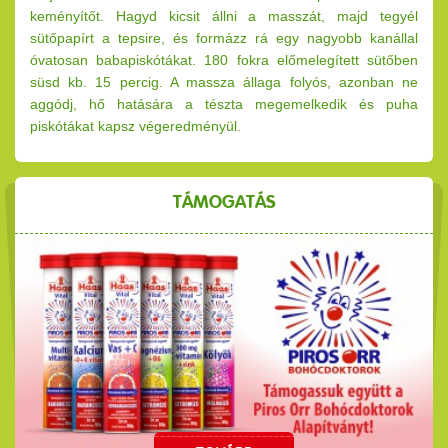
keményítőt. Hagyd kicsit állni a masszát, majd tegyél
sütőpapírt a tepsire, és formázz rá egy nagyobb kanállal
óvatosan babapiskótákat. 180 fokra előmelegített sütőben
süsd kb. 15 percig. A massza állaga folyós, azonban ne
aggódj, hő hatására a tészta megemelkedik és puha
piskótákat kapsz végeredményül.
TÁMOGATÁS