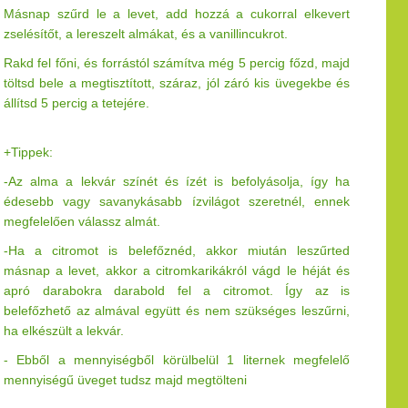
Másnap szűrd le a levet, add hozzá a cukorral elkevert
zselésítőt, a lereszelt almákat, és a vanillincukrot.
Rakd fel főni, és forrástól számítva még 5 percig főzd, majd
töltsd bele a megtisztított, száraz, jól záró kis üvegekbe és
állítsd 5 percig a tetejére.
+Tippek:
-Az alma a lekvár színét és ízét is befolyásolja, így ha
édesebb vagy savanykásabb ízvilágot szeretnél, ennek
megfelelően válassz almát.
-Ha a citromot is belefőznéd, akkor miután leszűrted
másnap a levet, akkor a citromkarikákról vágd le héját és
apró darabokra darabold fel a citromot. Így az is
belefőzhető az almával együtt és nem szükséges leszűrni,
ha elkészült a lekvár.
- Ebből a mennyiségből körülbelül 1 liternek megfelelő
mennyiségű üveget tudsz majd megtölteni