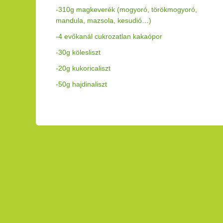
-310g magkeverék (mogyoró, törökmogyoró,
mandula, mazsola, kesudió…)
-4 evőkanál cukrozatlan kakaópor
-30g kölesliszt
-20g kukoricaliszt
-50g hajdinaliszt