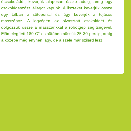
étcsokoládét, keverjük alaposan össze addig, amíg egy
csokoládészósz állagot kapunk. A liszteket keverjük össze
egy tálban a sütőporral és úgy keverjük a tojásos
masszához. A legvégén az olvasztott csokoládét
és
dolgozzuk össze a masszánkkal a robotgép segítségével.
Előmelegített 180 C°-os sütőben süssük 25-
30 percig, amíg
a közepe még enyhén lágy, de a széle már szilárd lesz.