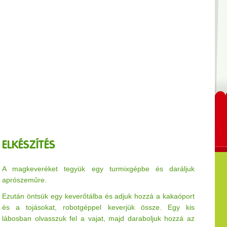
ELKÉSZÍTÉS
A magkeveréket tegyük egy turmixgépbe és daráljuk
aprószeműre.
Ezután öntsük egy keverőtálba és adjuk hozzá a kakaóport
és a tojásokat
, robotgéppel keverjük össze. Egy kis
lábosban olvasszuk fel a vajat, majd daraboljuk hozzá az