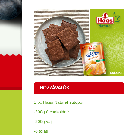
HOZZÁVALÓK
1 tk. Haas Natural sütőpor
-200g étcsokoládé
-300g vaj
-8 tojás