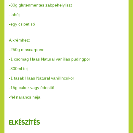
-80g gluténmentes zabpehelyliszt
-fahéj
-egy csipet só
A krémhez:
-250g mascarpone
-1 csomag Haas Natural vaníliás pudingpor
-300ml tej
-1 tasak Haas Natural vanillincukor
-15g cukor vagy édesítő
-fél narancs héja
ELKÉSZÍTÉS