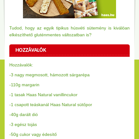
Tudod, hogy az egyik tipikus húsvéti sütemény is kiválóan
elkészíthető gluténmentes változatban is?
HOZZÁVALÓK
Hozzávalók:
-3 nagy megmosott, hámozott sárgarépa
-110g margarin
-1 tasak Haas Natural vanillincukor
-1 csapott teáskanál Haas Natural sütőpor
-40g darált dió
-3 egész tojás
-50g cukor vagy édesítő