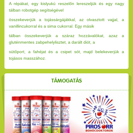
A répákat, egy kislyukú reszelőn lereszeljük és egy nagy
tálban robotgép segítségével
összekeverjük a tojássárgájákkal, az olvasztott vajjal, a
vanillincukorral és a sima cukorral. Egy másik
tálban összekeverjük a száraz hozzávalókat, azaz a
gluténmentes zabpehelylisztet, a darált diót, a
sütőport, a fahéjat és a csipet sót, majd belekeverjük a
tojásos masszához.
TÁMOGATÁS