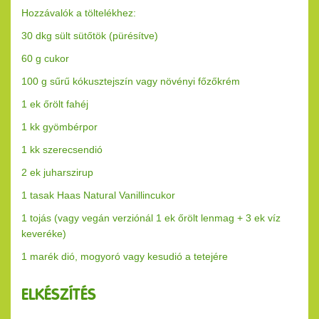
Hozzávalók a töltelékhez:
30 dkg sült sütőtök (pürésítve)
60 g cukor
100 g sűrű kókusztejszín vagy növényi főzőkrém
1 ek őrölt fahéj
1 kk gyömbérpor
1 kk szerecsendió
2 ek juharszirup
1 tasak Haas Natural Vanillincukor
1 tojás (vagy vegán verziónál 1 ek őrölt lenmag + 3 ek víz
keveréke)
1 marék dió, mogyoró vagy kesudió a tetejére
ELKÉSZÍTÉS