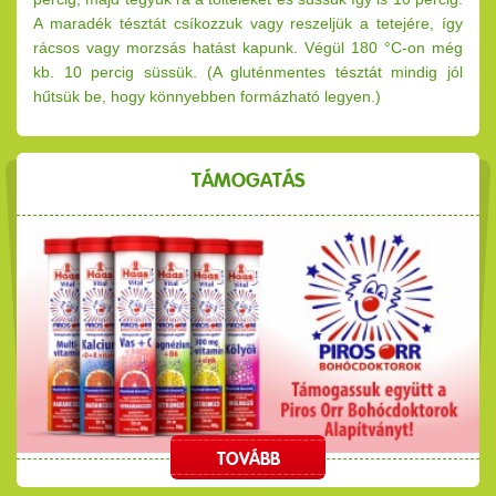
A maradék tésztát csíkozzuk vagy reszeljük a tetejére, így
rácsos vagy morzsás hatást kapunk. Végül 180 °C-on még
kb. 10 percig süssük. (A gluténmentes tésztát mindig jól
hűtsük be, hogy könnyebben formázható legyen.)
TÁMOGATÁS
TOVÁBB