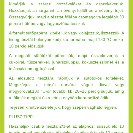
Kimérjük a száraz hozzávalókat és összekeverjük.
Hozzáadjuk a margarint, a növényi tejfölt és a növényi tejet.
Összegyúrjuk, majd a tésztát fóliába csomagolva legalább 30
percre hűtőbe vagy fagyasztóba tesszük.
A formát sütőpapírral kibéleljük vagy kiolajozzuk, lisztezzük. A
hideg tésztát belenyomkodjuk a formába, majd 180 °C-on kb.
10 percig elősütjük.
A megsült sütőtököt pürésítjük, majd összekeverjük a
cukorral, fűszerekkel, juharsziruppal, kókusztejszínnel és a
tojással/lenmag-tojással.
Az elősütött tésztára ráöntjük a sütőtökös tölteléket.
Megszórjuk a tetejét durvára vágott dióval vagy
mogyoróval.180 °C-on további kb. 20–25 percig sütjük, amíg
a töltelék megköt és a teteje enyhén karamellizálódik.
Teljesen kihűtve szeleteljük, hogy szépen vágható legyen.
PLUSZ TIPP:
Használjuk csak a tészta 2/3-át az alaphoz, süssük elő 10
percig, majd tegyük rá a tölteléket és süssük így is 10 percig.