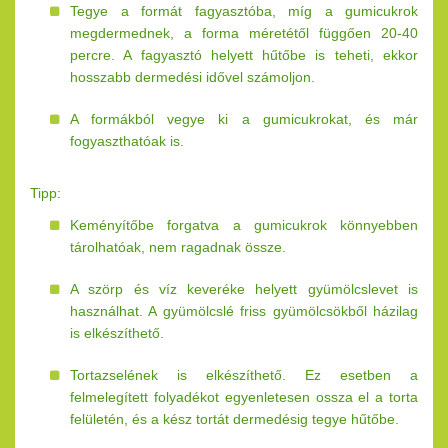
Tegye a formát fagyasztóba, míg a gumicukrok
megdermednek, a forma méretétől függően 20-40
percre. A fagyasztó helyett hűtőbe is teheti, ekkor
hosszabb dermedési idővel számoljon.
A formákból vegye ki a gumicukrokat, és már
fogyaszthatóak is.
Tipp:
Keményítőbe forgatva a gumicukrok könnyebben
tárolhatóak, nem ragadnak össze.
A szörp és víz keveréke helyett gyümölcslevet is
használhat. A gyümölcslé friss gyümölcsökből házilag
is elkészíthető.
Tortazselének is elkészíthető. Ez esetben a
felmelegített folyadékot egyenletesen ossza el a torta
felületén, és a kész tortát dermedésig tegye hűtőbe.