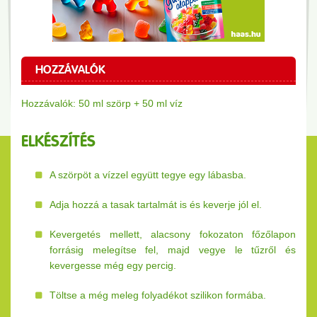
HOZZÁVALÓK
Hozzávalók: 50 ml szörp + 50 ml víz
ELKÉSZÍTÉS
A szörpöt a vízzel együtt tegye egy lábasba.
Adja hozzá a tasak tartalmát is és keverje jól el.
Kevergetés mellett, alacsony fokozaton főzőlapon
forrásig melegítse fel, majd vegye le tűzről és
kevergesse még egy percig.
Töltse a még meleg folyadékot szilikon formába.