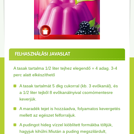
FELHASZNÁLÁSI JAVASLAT
A tasak tartalma 1/2 liter tejhez elegendő = 4 adag. 3-4
perc alatt elkészíthető
A tasak tartalmát 5 dkg cukorral (kb. 3 evőkanál), és
a 1/2 liter tejből 8 evõkanálnyival csomómentesre
keverjük.
A maradék tejet is hozzáadva, folyamatos kevergetés
mellett az egészet felforraljuk.
A pudingot hideg vízzel kiöblített formákba töltjük,
hagyjuk kihűlni.Miután a puding megszilárdult,