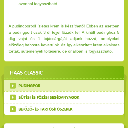
azonnal fogyasztható.
A pudingporból ízletes krém is készíthető! Ebben az esetben
a pudingport csak 3 dl tejjel főzzük fel. A kihűlt pudinghoz 5
dkg vajat és 1 tojássárgáját adjunk hozzá, amelyeket
előzőleg habosra kevertünk. Az így elkészített krém alkalmas
torták, sütemények töltésére, de önállóan is fogyasztható.
HAAS CLASSIC
PUDINGPOR
SÜTÉSI ÉS FŐZÉSI SEGÉDANYAGOK
BEFŐZŐ- ÉS TARTÓSÍTÓSZEREK