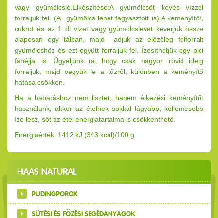
vagy gyümölcslé.Elkészítése:A gyümölcsöt kevés vízzel
forraljuk fel. (A gyümölcs lehet fagyasztott is).A keményítőt,
cukrot és az 1 dl vizet vagy gyümölcslevet keverjük össze
alaposan egy tálban, majd adjuk az előzőleg felforralt
gyümölcshöz és ezt együtt forraljuk fel. Ízesíthetjük egy pici
fahéjjal is. Ügyeljünk rá, hogy csak nagyon rövid ideig
forraljuk, majd vegyük le a tűzről, különben a keményítő
hatása csökken.
Ha a habaráshoz nem lisztet, hanem étkezési keményítőt
használunk, akkor az ételnek sokkal lágyabb, kellemesebb
íze lesz, sőt az étel energiatartalma is csökkenthető.
Energiaérték: 1412 kJ (343 kcal)/100 g
HAAS NATURAL
PUDINGPOROK
SÜTÉSI ÉS FŐZÉSI SEGÉDANYAGOK