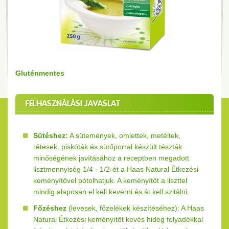
Gluténmentes
FELHASZNÁLÁSI JAVASLAT
Sütéshez:
A sütemények, omlettek, metéltek,
rétesek, piskóták és sütőporral készült tészták
minőségének javításához a receptben megadott
lisztmennyiség 1/4 - 1/2-ét a Haas Natural Étkezési
keményítővel pótolhatjuk. A keményítőt a liszttel
mindig alaposan el kell keverni és át kell szitálni.
Főzéshez
(levesek, főzelékek készítéséhez): A Haas
Natural Étkezési keményítőt kevés hideg folyadékkal