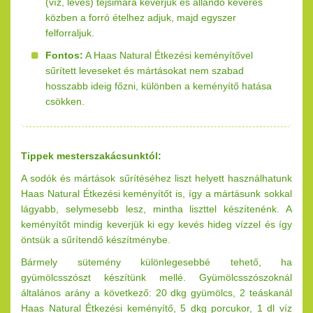
(víz, leves) tejsimára keverjük és állandó keverés
közben a forró ételhez adjuk, majd egyszer
felforraljuk.
Fontos:
A Haas Natural Étkezési keményítővel
sűrített leveseket és mártásokat nem szabad
hosszabb ideig főzni, különben a keményítő hatása
csökken.
Tippek mesterszakácsunktól:
A sodók és mártások sűrítéséhez liszt helyett használhatunk
Haas Natural Étkezési keményítőt is, így a mártásunk sokkal
lágyabb, selymesebb lesz, mintha liszttel készítenénk. A
keményítőt mindig keverjük ki egy kevés hideg vízzel és így
öntsük a sűrítendő készítménybe.
Bármely sütemény különlegesebbé tehető, ha
gyümölcsszószt készítünk mellé. Gyümölcsszószoknál
általános arány a következő: 20 dkg gyümölcs, 2 teáskanál
Haas Natural Étkezési keményítő, 5 dkg porcukor, 1 dl víz