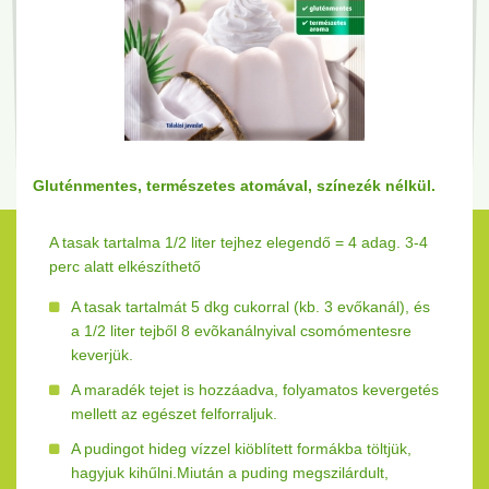
Gluténmentes, természetes atomával, színezék nélkül.
A tasak tartalma 1/2 liter tejhez elegendő = 4 adag. 3-4
perc alatt elkészíthető
A tasak tartalmát 5 dkg cukorral (kb. 3 evőkanál), és
a 1/2 liter tejből 8 evõkanálnyival csomómentesre
keverjük.
A maradék tejet is hozzáadva, folyamatos kevergetés
mellett az egészet felforraljuk.
A pudingot hideg vízzel kiöblített formákba töltjük,
hagyjuk kihűlni.Miután a puding megszilárdult,