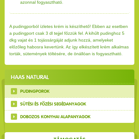
azonnal fogyasztható.
A pudingporból ízletes krém is készíthető! Ebben az esetben
a pudingport csak 3 dl tejjel főzzük fel. A kihűlt pudinghoz 5
dkg vajat és 1 tojássárgáját adjunk hozzá, amelyeket
előzőleg habosra kevertünk. Az így elkészített krém alkalmas
torták, sütemények töltésére, de önállóan is fogyasztható.
HAAS NATURAL
PUDINGPOROK
SÜTÉSI ÉS FŐZÉSI SEGÉDANYAGOK
DOBOZOS KONYHAI ALAPANYAGOK