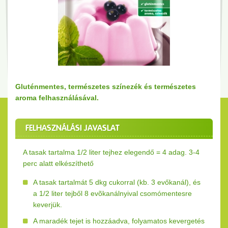
Gluténmentes, természetes színezék és természetes
aroma felhasználásával.
FELHASZNÁLÁSI JAVASLAT
A tasak tartalma 1/2 liter tejhez elegendő = 4 adag. 3-4
perc alatt elkészíthető
A tasak tartalmát 5 dkg cukorral (kb. 3 evőkanál), és
a 1/2 liter tejből 8 evõkanálnyival csomómentesre
keverjük.
A maradék tejet is hozzáadva, folyamatos kevergetés