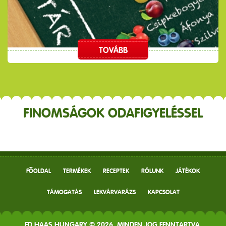
TOVÁBB
FINOMSÁGOK ODAFIGYELÉSSEL
FŐOLDAL
TERMÉKEK
RECEPTEK
RÓLUNK
JÁTÉKOK
TÁMOGATÁS
LEKVÁRVARÁZS
KAPCSOLAT
ED HAAS HUNGARY © 2026. MINDEN JOG FENNTARTVA.