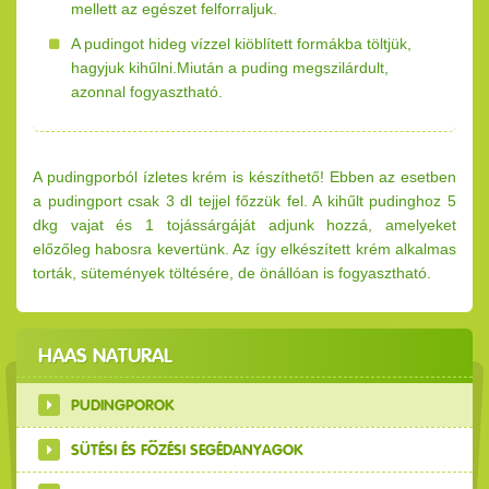
mellett az egészet felforraljuk.
A pudingot hideg vízzel kiöblített formákba töltjük,
hagyjuk kihűlni.Miután a puding megszilárdult,
azonnal fogyasztható.
A pudingporból ízletes krém is készíthető! Ebben az esetben
a pudingport csak 3 dl tejjel főzzük fel. A kihűlt pudinghoz 5
dkg vajat és 1 tojássárgáját adjunk hozzá, amelyeket
előzőleg habosra kevertünk. Az így elkészített krém alkalmas
torták, sütemények töltésére, de önállóan is fogyasztható.
HAAS NATURAL
PUDINGPOROK
SÜTÉSI ÉS FŐZÉSI SEGÉDANYAGOK