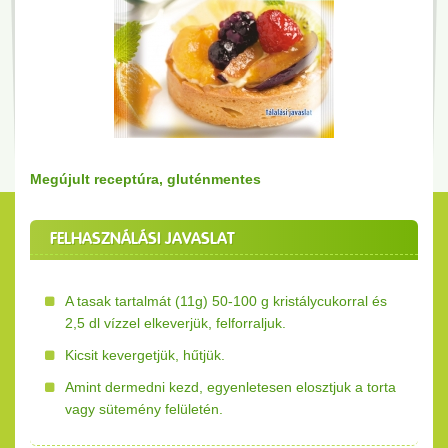
Megújult receptúra, gluténmentes
FELHASZNÁLÁSI JAVASLAT
A tasak tartalmát (11g) 50-100 g kristálycukorral és
2,5 dl vízzel elkeverjük, felforraljuk.
Kicsit kevergetjük, hűtjük.
Amint dermedni kezd, egyenletesen elosztjuk a torta
vagy sütemény felületén.