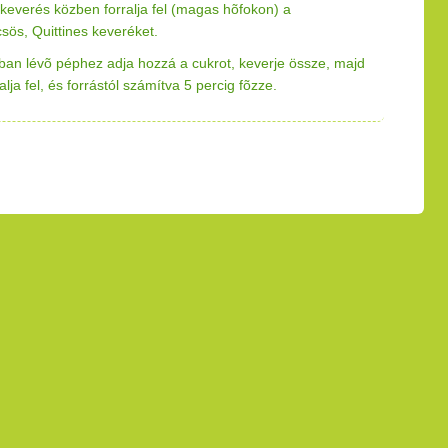
 keverés közben forralja fel (magas hõfokon) a
sös, Quittines keveréket.
sban lévõ péphez adja hozzá a cukrot, keverje össze, majd
ralja fel, és forrástól számítva 5 percig fõzze.