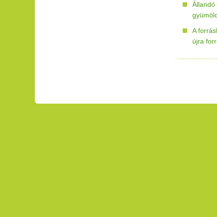
Állandó
gyümölc
A forrá
újra for