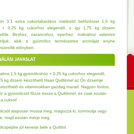
in 3:1 extra cukortakarékos zselésítő befőzőszer 1,5 kg
z + 0,25 kg cukorhoz elegendő, s így 1,75 kg dzsem
előle. Birshez, narancshoz, eperhez, málnához valamint
ánljuk, akik a gyümölcs természetes aromáját enyhe
észesítik előnyben.
NÁLÁSI JAVASLAT
rtalma 1,5 kg gyümölcshöz + 0,25 kg cukorhoz elegendõ,
75 kg dzsem készíthetõ.Haas Quittinnel az Ön dzsemje
készíthetõ és vitaminokban gazdag marad. Nagyon fontos,
ör a gyümölcsöt fõzze össze a Quittinnel, és csak ezután
a cukrot!
lcsöt alaposan mossa meg, magozza ki, turmixolja vagy
 le, majd ezután mérje meg.
cspépbe jól keverje bele a Quittint.