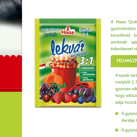
A Haas Quitt
gyümölcshö
készíthető b
azoknak aj
édesítéssel r
FELHASZ
A tasak ta
melybõl 1,
gyorsan el
hogy elõsz
adja hozzá 
A gyümö
darálja
A gyümöl