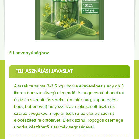
5 l savanyúsághoz
FELHASZNÁLÁSI JAVASLAT
A tasak tartalma 3-3,5 kg uborka eltevéséhez ( egy db 5
literes dunsztosüveg) elegendő. A megmosott uborkákat
és ízlés szerinti fűszereket (mustármag, kapor, egész
bors, babérlevél) helyezzük az előkészített tiszta és
száraz üvegekbe, majd öntsük rá az előírás szerint
előkészített felöntőlevet. Élénk színű, ropogós csemege
uborka készíthető a termék segítségével.