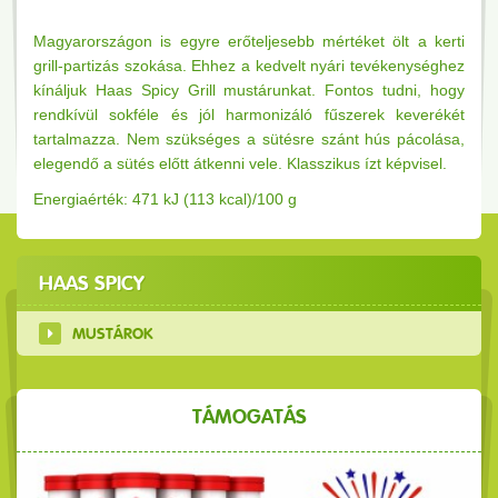
Magyarországon is egyre erőteljesebb mértéket ölt a kerti
grill-partizás szokása. Ehhez a kedvelt nyári tevékenységhez
kínáljuk Haas Spicy Grill mustárunkat. Fontos tudni, hogy
rendkívül sokféle és jól harmonizáló fűszerek keverékét
tartalmazza. Nem szükséges a sütésre szánt hús pácolása,
elegendő a sütés előtt átkenni vele. Klasszikus ízt képvisel.
Energiaérték: 471 kJ (113 kcal)/100 g
HAAS SPICY
MUSTÁROK
TÁMOGATÁS