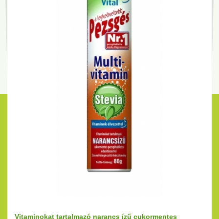
Vitaminokat tartalmazó narancs ízű cukormentes