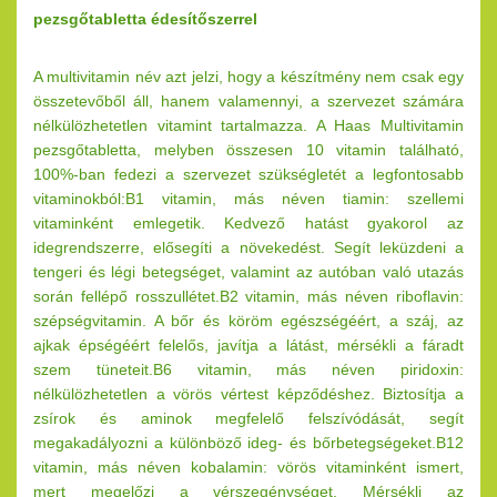
pezsgőtabletta édesítőszerrel
A multivitamin név azt jelzi, hogy a készítmény nem csak egy
összetevőből áll, hanem valamennyi, a szervezet számára
nélkülözhetetlen vitamint tartalmazza. A Haas Multivitamin
pezsgőtabletta, melyben összesen 10 vitamin található,
100%-ban fedezi a szervezet szükségletét a legfontosabb
vitaminokból:B1 vitamin, más néven tiamin: szellemi
vitaminként emlegetik. Kedvező hatást gyakorol az
idegrendszerre, elősegíti a növekedést. Segít leküzdeni a
tengeri és légi betegséget, valamint az autóban való utazás
során fellépő rosszullétet.B2 vitamin, más néven riboflavin:
szépségvitamin. A bőr és köröm egészségéért, a száj, az
ajkak épségéért felelős, javítja a látást, mérsékli a fáradt
szem tüneteit.B6 vitamin, más néven piridoxin:
nélkülözhetetlen a vörös vértest képződéshez. Biztosítja a
zsírok és aminok megfelelő felszívódását, segít
megakadályozni a különböző ideg- és bőrbetegségeket.B12
vitamin, más néven kobalamin: vörös vitaminként ismert,
mert megelőzi a vérszegénységet. Mérsékli az