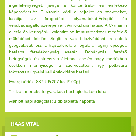
ingerlékenységet, javítja a koncentráló- és emlékező
képességet.Az E vitamin védi a sejteket és szöveteket,
lassítja az öregedési folyamatokat.Értágító és
véralvadásgátló szerepe van. Antioxidáns hatású.A C-vitamin
a szív és keringési-, valamint az immunrendszer megfelelő
működését felelős. Segíti a vas felszívódását, a sebek
gyógyulását, őrzi a hajszálerek, a fogak, a fogíny épségét,
hatásos fáradékonyság esetén. Dohányzás, fertőző
betegségek és stresszes életmód esetén nagy mértékben
csökken mennyisége a szervezetben, így pótlására
fokozottan ügyelni kell.Antioxidáns hatású.
Energiaérték: 887 kJ/(207 kcal/100g)
*Túlzott mértékű fogyasztása hashajtó hatású lehet!
Ajánlott napi adagolás: 1 db tabletta naponta
HAAS VITAL