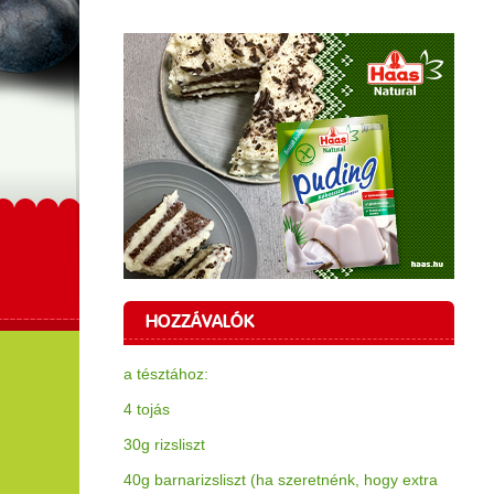
HOZZÁVALÓK
a tésztához:
4 tojás
30g rizsliszt
40g barnarizsliszt (ha szeretnénk, hogy extra