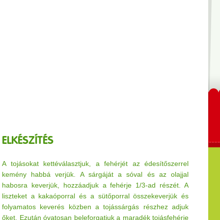
ELKÉSZÍTÉS
A tojásokat kettéválasztjuk, a fehérjét az édesítőszerrel
kemény habbá verjük. A sárgáját a sóval és az olajjal
habosra keverjük, hozzáadjuk a fehérje 1/3-ad részét. A
liszteket a kakaóporral és a sütőporral összekeverjük és
folyamatos keverés közben a tojássárgás részhez adjuk
őket. Ezután óvatosan beleforgatjuk
a maradék
tojásfehérje