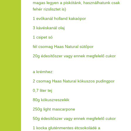
magas legyen a piskótánk, használhatunk csak
fehér rizslisztet is)
1 evőkanál holland kakaópor
3 kávéskanál olaj
1 csipet só
fél csomag Haas Natural sütőpor
20g édesítőszer vagy ennek megfelelő cukor
a krémhez:
2 csomag Haas Natural kókuszos pudingpor
0,7 liter tej
80g kókuszreszelék
250g light mascarpone
50g édesítőszer vagy ennek megfelelő cukor
1 kocka gluténmentes étcsokoládé a