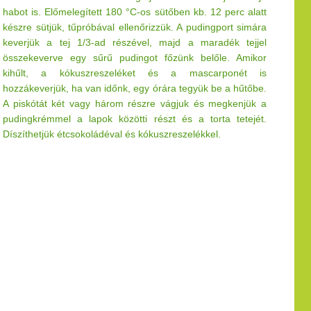
habot is. Előmelegített 180 °C-os sütőben kb. 12 perc alatt
készre sütjük, tűpróbával ellenőrizzük. A pudingport simára
keverjük a tej 1/3-ad részével, majd a maradék tejjel
összekeverve egy sűrű pudingot főzünk belőle. Amikor
kihűlt, a kókuszreszeléket és a mascarponét is
hozzákeverjük, ha van időnk, egy órára tegyük be a hűtőbe.
A piskótát két vagy három részre vágjuk és megkenjük a
pudingkrémmel a lapok közötti részt és a torta tetejét.
Díszíthetjük étcsokoládéval és kókuszreszelékkel.