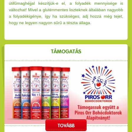
útifűmaghéjjal készítjük-e el, a folyadék mennyisége is
változhat! Mivel a gluténmentes liszteknek általában nagyobb
a folyadékigénye, így ha szükséges, adj hozzá még tejet,
hogy ne legyen nagyon sűrű a tészta állaga.
TÁMOGATÁS
TOVÁBB