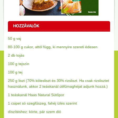
HOZZÁVALÓK
50 g vaj
80-100 g cukor, attól függ, ki mennyire szereti édesen
2 db tojás
100 g tejszín
100 g tej
250 g liszt (70% kölesliszt és 30% rizsliszt. Ha csak rizslisztet
használunk, akkor 2 teáskanál útifűmaghéjat adjunk hozzá.)
1 teáskanál Haas Natural Sütőpor
1 csipet só szegfűszeg, fahéj ízlés szerint
díszítéshez: körte, pár szem dió