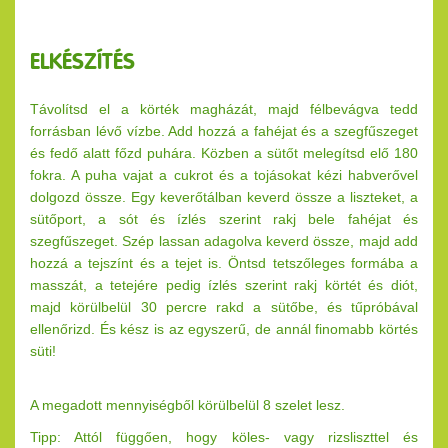
ELKÉSZÍTÉS
Távolítsd el a körték magházát, majd félbevágva tedd
forrásban lévő vízbe. Add hozzá a fahéjat és a szegfűszeget
és fedő alatt főzd puhára. Közben a sütőt melegítsd elő 180
fokra. A puha vajat a cukrot és a tojásokat kézi habverővel
dolgozd össze. Egy keverőtálban keverd össze a liszteket, a
sütőport, a sót és ízlés szerint rakj bele fahéjat és
szegfűszeget. Szép lassan adagolva keverd össze, majd add
hozzá a tejszínt és a tejet is. Öntsd tetszőleges formába a
masszát, a tetejére pedig ízlés szerint rakj körtét és diót,
majd körülbelül 30 percre rakd a sütőbe, és tűpróbával
ellenőrizd. És kész is az egyszerű, de annál finomabb körtés
süti!
A megadott mennyiségből körülbelül 8 szelet lesz.
Tipp:
Attól függően, hogy köles- vagy rizsliszttel és