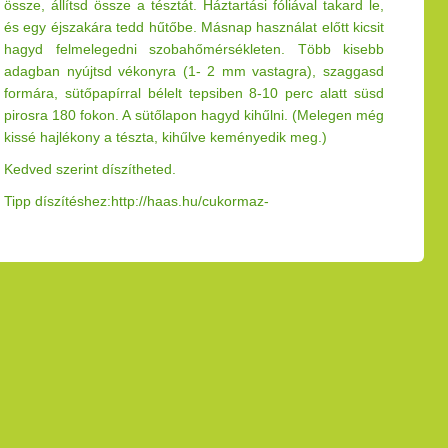
össze, állítsd össze a tésztát. Háztartási fóliával takard le,
és egy éjszakára tedd hűtőbe. Másnap használat előtt kicsit
hagyd felmelegedni szobahőmérsékleten. Több kisebb
adagban nyújtsd vékonyra (1- 2 mm vastagra), szaggasd
formára, sütőpapírral bélelt tepsiben 8-10 perc alatt süsd
pirosra 180 fokon. A sütőlapon hagyd kihűlni. (Melegen még
kissé hajlékony a tészta, kihűlve keményedik meg.)
Kedved szerint díszítheted.
Tipp díszítéshez:
http://haas.hu/cukormaz-