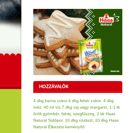
HOZZÁVALÓK
4 dkg barna cukor,4 dkg fehér cukor, 4 dkg
méz, 40 ml víz,7 dkg vaj vagy margarin, 1-1 tk
őrölt gyömbér, fahéj, szegfűszeg, 2 kk Haas
Natural Sütőpor, 10 dkg rizsliszt, 10 dkg Haas
Natural Étkezési keményítő