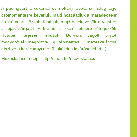
A pudingport a cukorral és néhány evőkanál hideg tejjel
csomómentesre keverjük, majd hozzáadjuk a maradék tejet
és krémesre főzzük. Kihűtjük, majd belekeverjük a vajat és
a tojás sárgáját. A krémet a zselé tetejére rétegezzük.
Hűtőben teljesen lehűtjük. Durvára vágott pirított
mogyoróval meghintve, gluténmentes mézeskaláccsal
díszítve a karácsonyi menü tökéletes lezárása lehet. :)
Mézeskalács recept: http://haas.hu/mezeskalacs_