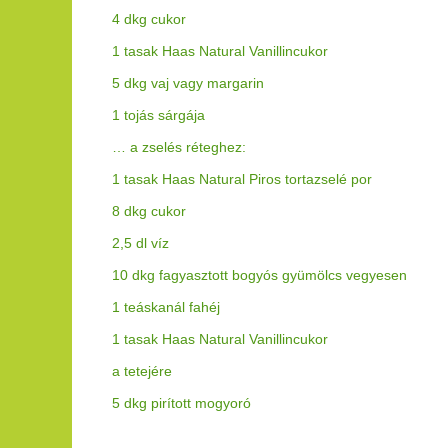
4 dkg cukor
1 tasak Haas Natural Vanillincukor
5 dkg vaj vagy margarin
1 tojás sárgája
… a zselés réteghez:
1 tasak Haas Natural Piros tortazselé por
8 dkg cukor
2,5 dl víz
10 dkg fagyasztott bogyós gyümölcs vegyesen
1 teáskanál fahéj
1 tasak Haas Natural Vanillincukor
a tetejére
5 dkg pirított mogyoró