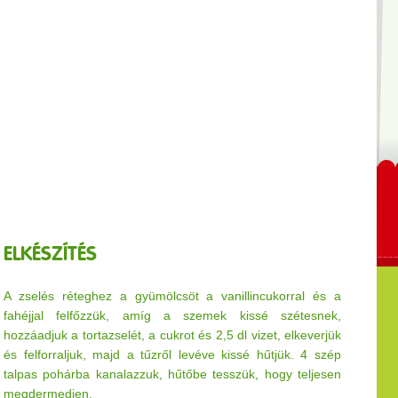
ELKÉSZÍTÉS
A zselés réteghez a gyümölcsöt a vanillincukorral és a
fahéjjal felfőzzük, amíg a szemek kissé szétesnek,
hozzáadjuk a tortazselét, a cukrot és 2,5 dl vizet, elkeverjük
és felforraljuk, majd a tűzről levéve kissé hűtjük. 4 szép
talpas pohárba kanalazzuk, hűtőbe tesszük, hogy teljesen
megdermedjen.