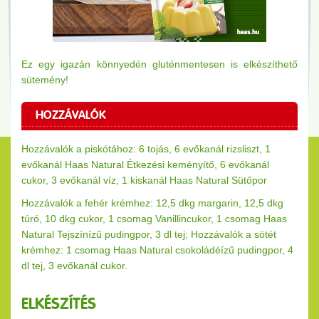
Ez egy igazán könnyedén gluténmentesen is elkészíthető
sütemény!
HOZZÁVALÓK
Hozzávalók a piskótához: 6 tojás, 6 evőkanál rizsliszt, 1
evőkanál Haas Natural Étkezési keményítő, 6 evőkanál
cukor, 3 evőkanál víz, 1 kiskanál Haas Natural Sütőpor
Hozzávalók a fehér krémhez: 12,5 dkg margarin, 12,5 dkg
túró, 10 dkg cukor, 1 csomag Vanillincukor, 1 csomag Haas
Natural Tejszínízű pudingpor, 3 dl tej; Hozzávalók a sötét
krémhez: 1 csomag Haas Natural csokoládéízű pudingpor, 4
dl tej, 3 evőkanál cukor.
ELKÉSZÍTÉS