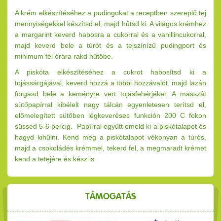
A krém elkészítéséhez a pudingokat a receptben szereplő tej
mennyiségekkel készítsd el, majd hűtsd ki. A világos krémhez
a margarint keverd habosra a cukorral és a vanillincukorral,
majd keverd bele a túrót és a tejszínízű pudingport és
minimum fél órára rakd hűtőbe.
A piskóta elkészítéséhez a cukrot habosítsd ki a
tojássárgájával, keverd hozzá a többi hozzávalót, majd lazán
forgasd bele a keményre vert tojásfehérjéket. A masszát
sütőpapírral kibélelt nagy tálcán egyenletesen terítsd el,
előmelegített sütőben légkeveréses funkción 200 C fokon
süssed 5-6 percig. Papírral együtt emeld ki a piskótalapot és
hagyd kihűlni. Kend meg a piskótalapot vékonyan a túrós,
majd a csokoládés krémmel, tekerd fel, a megmaradt krémet
kend a tetejére és kész is.
TÁMOGATÁS