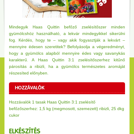
Mindegyik Haas Quittin befőző zselésítőszer minden
gyümölcshöz használható, a lekvár mindegyikkel sikerülni
fog. Kérdés, hogy te – vagy akik fogyasztják a lekvárt –
mennyire édesen szeretitek? Befolyásolja a végeredményt,
hogy a gyümölcs alapból mennyire édes vagy savanykás
karakterű. A Haas Quittin 3:1 zselésítőszerhez kitűnő
párosítás a ribizli, ha a gyümölcs természetes aromáját
részesíted előnyben.
HOZZÁVALÓK
Hozzávalók 1 tasak Haas Quittin 3:1 zselésítő
befőző
szerhez: 1,5 kg (megmosott, szemezett) ribizli, 25 dkg
cukor
ELKÉSZÍTÉS