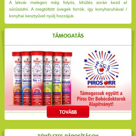
A lekvár melegen még folyós, kihűlés során kezd el
sűrűsödni. A megtöltött üvegek forrók, így konyharuhával /
konyhai kesztyűvel nyúlj hozzájuk.
TÁMOGATÁS
TOVÁBB