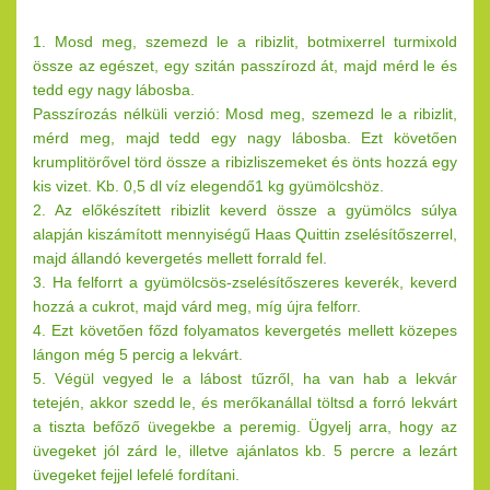
1. Mosd meg, szemezd le a ribizlit, botmixerrel turmixold
össze az egészet, egy szitán passzírozd át, majd mérd le és
tedd egy nagy lábosba.
Passzírozás nélküli verzió: Mosd meg, szemezd le a ribizlit,
mérd meg, majd tedd egy nagy lábosba. Ezt követően
krumplitörővel törd össze a ribizliszemeket és önts hozzá egy
kis vizet. Kb. 0,5 dl víz elegendő1 kg gyümölcshöz.
2. Az előkészített ribizlit keverd össze a gyümölcs súlya
alapján kiszámított mennyiségű Haas Quittin zselésítőszerrel,
majd állandó kevergetés mellett forrald fel.
3. Ha felforrt a gyümölcsös-zselésítőszeres keverék, keverd
hozzá a cukrot, majd várd meg, míg újra felforr.
4. Ezt követően főzd folyamatos kevergetés mellett közepes
lángon még 5 percig a lekvárt.
5. Végül vegyed le a lábost tűzről, ha van hab a lekvár
tetején, akkor szedd le, és merőkanállal töltsd a forró lekvárt
a tiszta befőző üvegekbe a peremig. Ügyelj arra, hogy az
üvegeket jól zárd le, illetve ajánlatos kb. 5 percre a lezárt
üvegeket fejjel lefelé fordítani.