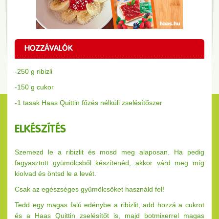
HOZZÁVALÓK
-250 g ribizli
-150 g cukor
-1 tasak Haas Quittin főzés nélküli zselésítőszer
ELKÉSZÍTÉS
Szemezd le a ribizlit és mosd meg alaposan. Ha pedig
fagyasztott gyümölcsből készítenéd, akkor várd meg míg
kiolvad és öntsd le a levét.
Csak az egészséges gyümölcsöket használd fel!
Tedd
egy magas falú edénybe a ribizlit, add hozzá a cukrot
és a Haas Quittin zselésítőt is, majd botmixerrel magas