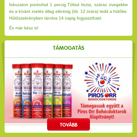
fokozaton pürésítsd 1 percig.Töltsd tiszta, száraz üvegekbe
és a kívánt zselés állag elérésig (kb. 12 órára) tedd a hűtőbe.
Hűtőszekrényben tárolva 14 napig fogyasztható
És már kész is!
TÁMOGATÁS
TOVÁBB