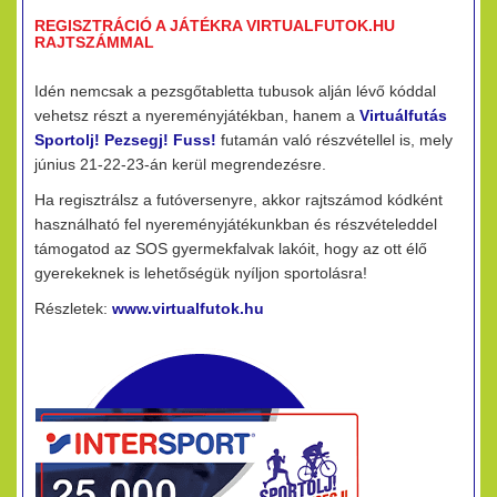
REGISZTRÁCIÓ A JÁTÉKRA VIRTUALFUTOK.HU
RAJTSZÁMMAL
Idén nemcsak a pezsgőtabletta tubusok alján lévő kóddal
vehetsz részt a nyereményjátékban, hanem a
Virtuálfutás
Sportolj! Pezsegj! Fuss!
futamán való részvétellel is, mely
június 21-22-23-án kerül megrendezésre.
Ha regisztrálsz a futóversenyre, akkor rajtszámod kódként
használható fel nyereményjátékunkban és részvételeddel
támogatod az SOS gyermekfalvak lakóit, hogy az ott élő
gyerekeknek is lehetőségük nyíljon sportolásra!
Részletek:
www.virtualfutok.hu