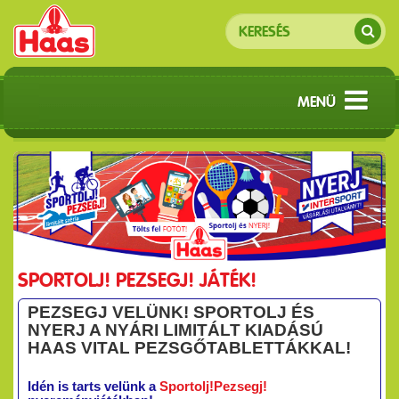
MENÜ
SPORTOLJ! PEZSEGJ! JÁTÉK!
PEZSEGJ VELÜNK! SPORTOLJ ÉS
NYERJ A NYÁRI LIMITÁLT KIADÁSÚ
HAAS VITAL PEZSGŐTABLETTÁKKAL!
Idén is tarts velünk a
Sportolj!Pezsegj!