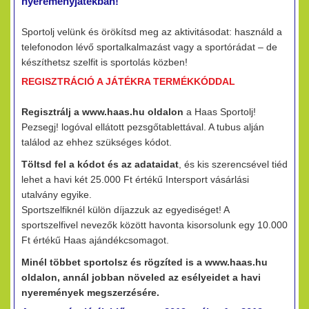
nyereményjátékban!
Sportolj velünk és örökítsd meg az aktivitásodat: használd a
telefonodon lévő sportalkalmazást vagy a sportórádat – de
készíthetsz szelfit is sportolás közben!
REGISZTRÁCIÓ A JÁTÉKRA TERMÉKKÓDDAL
Regisztrálj a www.haas.hu oldalon
a Haas Sportolj!
Pezsegj! logóval ellátott pezsgőtablettával. A tubus alján
találod az ehhez szükséges kódot.
Töltsd fel a kódot és az adataidat
, és kis szerencsével tiéd
lehet a havi két 25.000 Ft értékű Intersport vásárlási
utalvány egyike.
Sportszelfiknél külön díjazzuk az egyediséget! A
sportszelfivel nevezők között havonta kisorsolunk egy 10.000
Ft értékű Haas ajándékcsomagot.
Minél többet sportolsz és rögzíted is a www.haas.hu
oldalon, annál jobban növeled az esélyeidet a havi
nyeremények megszerzésére.