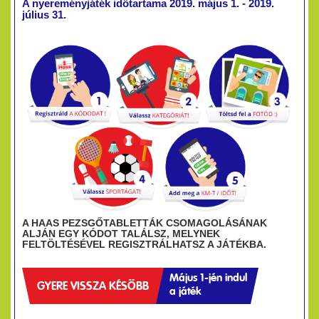
A nyereményjáték időtartama 2019. május 1. - 2019.
július 31.
A HAAS PEZSGŐTABLETTÁK CSOMAGOLÁSÁNAK
ALJÁN EGY KÓDOT TALÁLSZ, MELYNEK
FELTÖLTÉSÉVEL REGISZTRÁLHATSZ A JÁTÉKBA.
Május 1-jén indul
GYERE VISSZA KÉSŐBB
a játék