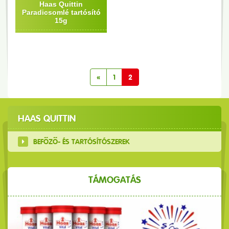
Haas Quittin
Paradicsomlé tartósító
15g
«
1
2
HAAS QUITTIN
BEFŐZŐ- ÉS TARTÓSÍTÓSZEREK
TÁMOGATÁS